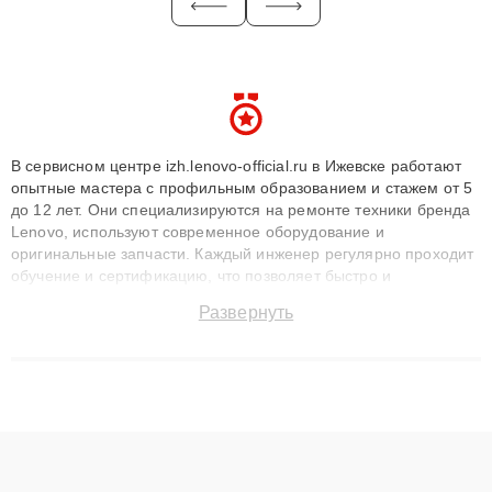
В сервисном центре izh.lenovo-official.ru в Ижевске работают
опытные мастера с профильным образованием и стажем от 5
до 12 лет. Они специализируются на ремонте техники бренда
Lenovo, используют современное оборудование и
оригинальные запчасти. Каждый инженер регулярно проходит
обучение и сертификацию, что позволяет быстро и
точноdiagnostikировать поломки и восстанавливать технику с
Развернуть
сохранением гарантии до 3 лет. Наши мастера решают
сложные случаи: от замены матриц и материнских плат до
ремонта после залития и восстановления данных. Благодаря
высокой квалификации и ответственному подходу клиенты
получают быстрый, качественный ремонт и понятные
объяснения по результатам диагностики.