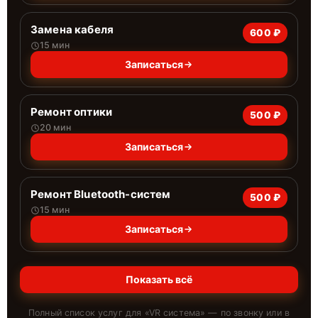
Замена кабеля
600 ₽
15 мин
Записаться
Ремонт оптики
500 ₽
20 мин
Записаться
Ремонт Bluetooth-систем
500 ₽
15 мин
Записаться
Показать всё
Полный список услуг для «
VR система
» — по звонку или в