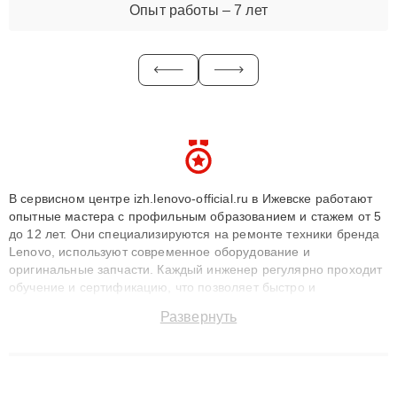
Опыт работы – 7 лет
В сервисном центре izh.lenovo-official.ru в Ижевске работают
опытные мастера с профильным образованием и стажем от 5
до 12 лет. Они специализируются на ремонте техники бренда
Lenovo, используют современное оборудование и
оригинальные запчасти. Каждый инженер регулярно проходит
обучение и сертификацию, что позволяет быстро и
точноdiagnostikировать поломки и восстанавливать технику с
Развернуть
сохранением гарантии до 3 лет. Наши мастера решают
сложные случаи: от замены матриц и материнских плат до
ремонта после залития и восстановления данных. Благодаря
высокой квалификации и ответственному подходу клиенты
получают быстрый, качественный ремонт и понятные