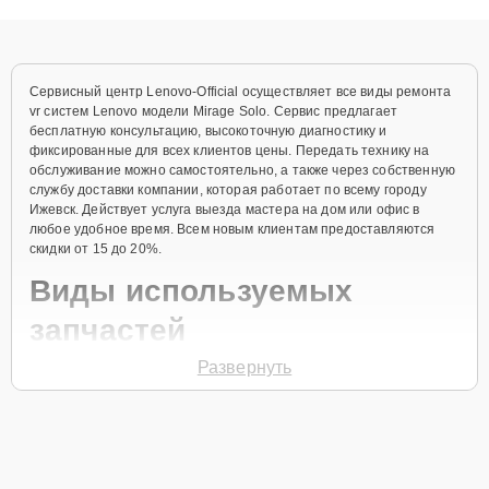
объяснения по результатам диагностики.
Сервисный центр Lenovo-Official осуществляет все виды ремонта
vr систем Lenovo модели Mirage Solo. Сервис предлагает
бесплатную консультацию, высокоточную диагностику и
фиксированные для всех клиентов цены. Передать технику на
обслуживание можно самостоятельно, а также через собственную
службу доставки компании, которая работает по всему городу
Ижевск. Действует услуга выезда мастера на дом или офис в
любое удобное время. Всем новым клиентам предоставляются
скидки от 15 до 20%.
Виды используемых
запчастей
Развернуть
Для ремонта vr системы модели Mirage Solo предлагаются как
оригинальные комплектующие бренда Lenovo, так и качественные
аналоги фирменных деталей. Выбор варианта запчастей или
качества аналогичных комплектующих всегда остается за
клиентом.
Как определиться с выбором запчастей: