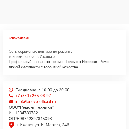
диагностику, подскажут с вариантами курьерской доставки или
оформят выезд мастера в удобное время и место.
Lenovoofficial
Сеть сервисных центров по ремонту
техники Lenovo в Ижевске.
Профильный сервис по технике Lenovo в Ижевске. Ремонт
любой сложности с гарантией качества.
Ежедневно, с 10:00 до 20:00
+7 (341) 265-06-97
info@lenovo-official.ru
ООО
“Ремонт техники”
ИНН
234789782
ОГРН
98742397845098
г. Ижевск ул. К. Маркса, 246