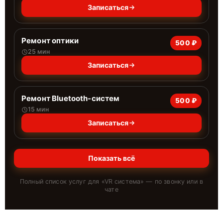
Записаться
Ремонт оптики
500 ₽
25 мин
Записаться
Ремонт Bluetooth-систем
500 ₽
15 мин
Записаться
Показать всё
Полный список услуг для «
VR система
» — по звонку или в
чате