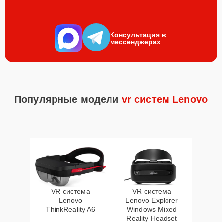
Консультация в
мессенджерах
Популярные модели
vr систем Lenovo
VR система
VR система
Lenovo
Lenovo Explorer
ThinkReality A6
Windows Mixed
Reality Headset