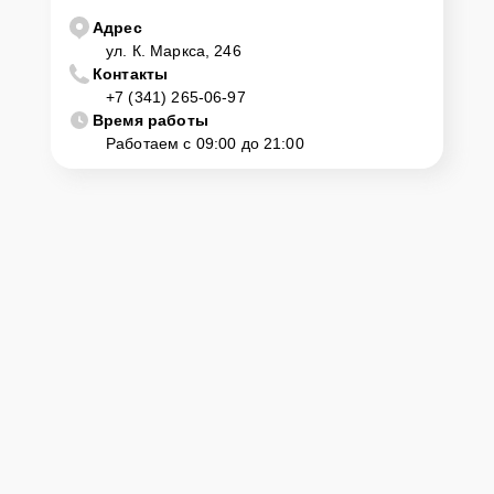
центр
Адрес
ул. К. Маркса, 246
Контакты
Клиент может самостоятельно привезти устройство на
+7 (341) 265-06-97
диагностику и ремонт. Для этого нужно позвонить по телефону
горячей линии или оставить заявку, согласовать удобное время и
Время работы
подъехать по адресу: г. Ижевск, ул. К. Маркса, 246.
Работаем с 09:00 до 21:00
Ответственность за
технику
Сервисный центр Lenovo-Official несет полную ответственность за
сохранность техники и безопасность личных данных на
ремонтируемых устройствах клиентов, в соответствии с
действующим законодательством Российской Федерации.
Как начать ремонт
Для запуска процесса ремонта vr системы Lenovo Mirage Solo
нужно просто оставить
Заявку на сайте
или позвонить телефону
горячей линии: +7 (341) 265-06-97. Наши специалисты оперативно
проконсультируют по всем необходимым вопросам, запишут на