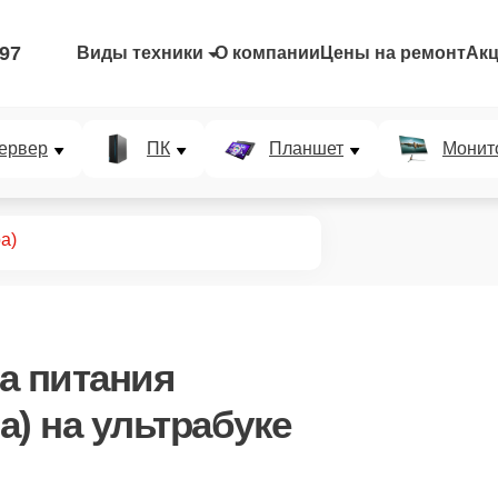
-97
Виды техники
О компании
Цены на ремонт
Ак
ервер
ПК
Планшет
Монит
а)
а питания
а)
на ультрабуке