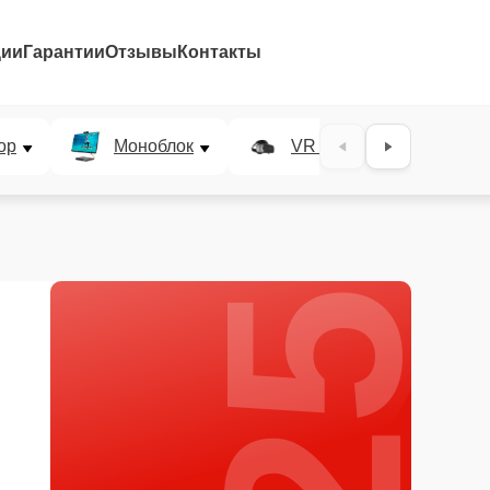
ции
Гарантии
Отзывы
Контакты
25%
ор
Моноблок
VR система