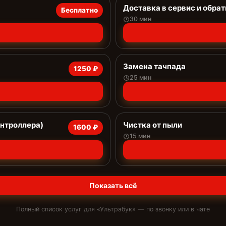
Доставка в сервис и обрат
Бесплатно
30 мин
Замена тачпада
1250 ₽
25 мин
онтроллера)
Чистка от пыли
1600 ₽
15 мин
Показать всё
Полный список услуг для «
Ультрабук
» — по звонку или в чате