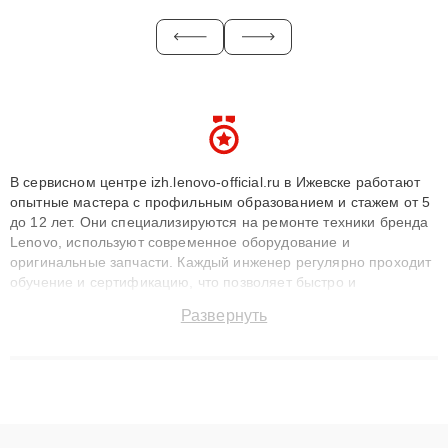
В сервисном центре izh.lenovo-official.ru в Ижевске работают
опытные мастера с профильным образованием и стажем от 5
до 12 лет. Они специализируются на ремонте техники бренда
Lenovo, используют современное оборудование и
оригинальные запчасти. Каждый инженер регулярно проходит
обучение и сертификацию, что позволяет быстро и
точноdiagnostikировать поломки и восстанавливать технику с
Развернуть
сохранением гарантии до 3 лет. Наши мастера решают
сложные случаи: от замены матриц и материнских плат до
ремонта после залития и восстановления данных. Благодаря
высокой квалификации и ответственному подходу клиенты
получают быстрый, качественный ремонт и понятные
объяснения по результатам диагностики.