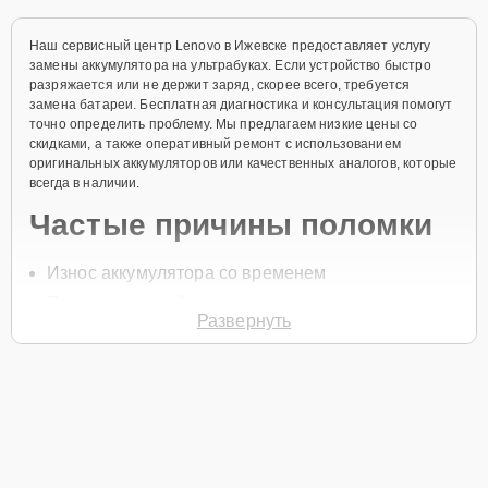
Наш сервисный центр Lenovo в Ижевске предоставляет услугу
замены аккумулятора на ультрабуках. Если устройство быстро
разряжается или не держит заряд, скорее всего, требуется
замена батареи. Бесплатная диагностика и консультация помогут
точно определить проблему. Мы предлагаем низкие цены со
скидками, а также оперативный ремонт с использованием
оригинальных аккумуляторов или качественных аналогов, которые
всегда в наличии.
Частые причины поломки
Износ аккумулятора со временем
Перегрев устройства
Развернуть
Неисправности контроллера питания
Неправильная эксплуатация батареи
Механические повреждения аккумулятора
Для начала ремонта позвоните по телефону +7 (341) 265-06-97
или оставьте
Заявку на сайте
, и специалист свяжется с вами в
течение минуты для уточнения всех вопросов и записи на