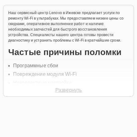
Наш сервисный центр Lenovo в Ижевске предлагает услуги по
ремонту Wi-Fi в ультрабуках. Мы предоставляем низкие цены со
скидками, оперативное выполнение работ и наличие
необходимых запчастей для быстрого восстановления
устройства. Специалисты нашего центра готовы провести
диагностику и устранить проблемы с Wi-Fi в кратчайшие сроки.
Частые причины поломки
Программные сбои
Повреждение модуля Wi-Fi
Некорректные настройки
Развернуть
Неисправность антенны
Сбой драйверов
Для начала ремонта позвоните по телефону +7 (341) 265-06-97
или оставьте
Заявку на сайте
, после чего специалист свяжется с
вами в течение минуты для уточнения деталей и записи на
диагностику или обслуживание.