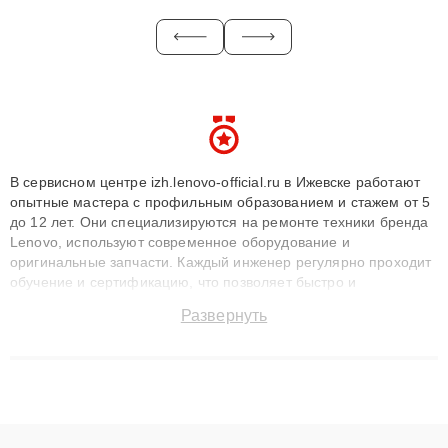
В сервисном центре izh.lenovo-official.ru в Ижевске работают
опытные мастера с профильным образованием и стажем от 5
до 12 лет. Они специализируются на ремонте техники бренда
Lenovo, используют современное оборудование и
оригинальные запчасти. Каждый инженер регулярно проходит
обучение и сертификацию, что позволяет быстро и
точноdiagnostikировать поломки и восстанавливать технику с
Развернуть
сохранением гарантии до 3 лет. Наши мастера решают
сложные случаи: от замены матриц и материнских плат до
ремонта после залития и восстановления данных. Благодаря
высокой квалификации и ответственному подходу клиенты
получают быстрый, качественный ремонт и понятные
объяснения по результатам диагностики.