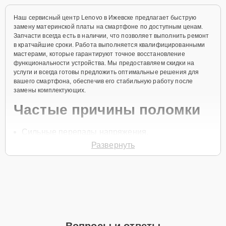
Наш сервисный центр Lenovo в Ижевске предлагает быструю
замену материнской платы на смартфоне по доступным ценам.
Запчасти всегда есть в наличии, что позволяет выполнить ремонт
в кратчайшие сроки. Работа выполняется квалифицированными
мастерами, которые гарантируют точное восстановление
функциональности устройства. Мы предоставляем скидки на
услуги и всегда готовы предложить оптимальные решения для
вашего смартфона, обеспечив его стабильную работу после
замены комплектующих.
Частые причины поломки
Сильные перепады напряжения.
Развернуть
Механические повреждения.
Попадание влаги внутрь корпуса.
Сбои в программном обеспечении.
Заводской брак.
Для начала ремонта необходимо позвонить по телефону +7 (341)
265-06-97 или оставить
Заявку на сайте
. Специалист свяжется с
Вопросы и ответы
вами в течение минуты для уточнения всех деталей и записи на