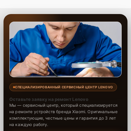
неполадки, восстановив полноценную работу смартфона после
замены материнской платы. Гарантия на ремонт и установленные
детали подтверждает уверенность в том, что устройство будет
работать исправно. Доверьте решение технических проблем
нашему сервису, и ваш смартфон снова будет готов к
использованию.
СПЕЦИАЛИЗИРОВАННЫЙ СЕРВИСНЫЙ ЦЕНТР LENOVO
Оставьте заявку на ремонт Lenovo
Мы — сервисный центр, который специализируется
на ремонте устройств бренда Xiaomi. Оригинальные
комплектующие, честные цены и гарантия до 3 лет
на каждую работу.