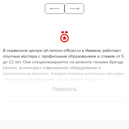
В сервисном центре izh.lenovo-official.ru в Ижевске работают
опытные мастера с профильным образованием и стажем от 5
до 12 лет. Они специализируются на ремонте техники бренда
Lenovo, используют современное оборудование и
оригинальные запчасти. Каждый инженер регулярно проходит
обучение и сертификацию, что позволяет быстро и
точноdiagnostikировать поломки и восстанавливать технику с
Развернуть
сохранением гарантии до 3 лет. Наши мастера решают
сложные случаи: от замены матриц и материнских плат до
ремонта после залития и восстановления данных. Благодаря
высокой квалификации и ответственному подходу клиенты
получают быстрый, качественный ремонт и понятные
объяснения по результатам диагностики.