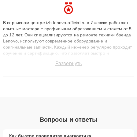
В сервисном центре izh.lenovo-official.ru в Ижевске работают
опытные мастера с профильным образованием и стажем от 5
до 12 лет. Они специализируются на ремонте техники бренда
Lenovo, используют современное оборудование и
оригинальные запчасти. Каждый инженер регулярно проходит
обучение и сертификацию, что позволяет быстро и
точноdiagnostikировать поломки и восстанавливать технику с
Развернуть
сохранением гарантии до 3 лет. Наши мастера решают
сложные случаи: от замены матриц и материнских плат до
ремонта после залития и восстановления данных. Благодаря
высокой квалификации и ответственному подходу клиенты
получают быстрый, качественный ремонт и понятные
объяснения по результатам диагностики.
Вопросы и ответы
Как быстро проводится диагностика