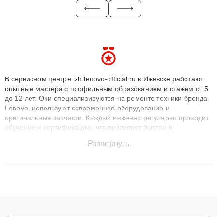
В сервисном центре izh.lenovo-official.ru в Ижевске работают
опытные мастера с профильным образованием и стажем от 5
до 12 лет. Они специализируются на ремонте техники бренда
Lenovo, используют современное оборудование и
оригинальные запчасти. Каждый инженер регулярно проходит
обучение и сертификацию, что позволяет быстро и
точноdiagnostikировать поломки и восстанавливать технику с
Развернуть
сохранением гарантии до 3 лет. Наши мастера решают
сложные случаи: от замены матриц и материнских плат до
ремонта после залития и восстановления данных. Благодаря
высокой квалификации и ответственному подходу клиенты
получают быстрый, качественный ремонт и понятные
объяснения по результатам диагностики.