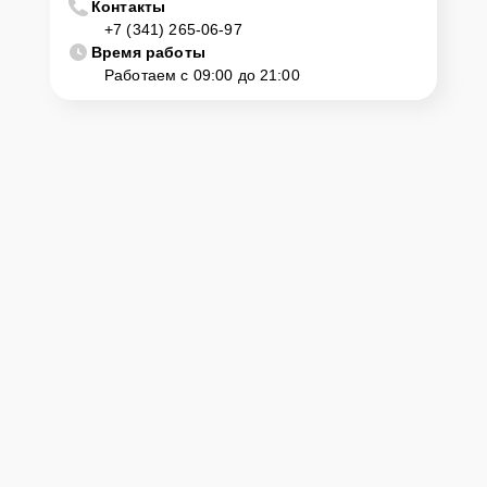
Контакты
Клиент может самостоятельно привезти устройство на
+7 (341) 265-06-97
диагностику и ремонт. Для этого нужно позвонить по телефону
горячей линии или оставить заявку, согласовать удобное время и
Время работы
подъехать по адресу: г. Ижевск, ул. К. Маркса, 246.
Работаем с 09:00 до 21:00
Ответственность за
технику
Сервисный центр Lenovo-Official несет полную ответственность за
сохранность техники и безопасность личных данных на
ремонтируемых устройствах клиентов, в соответствии с
действующим законодательством Российской Федерации.
Как начать ремонт
Для запуска процесса ремонта планшета Lenovo Tab M10 HD TB-
X306X нужно просто оставить
Заявку на сайте
или позвонить
телефону горячей линии: +7 (341) 265-06-97. Наши специалисты
оперативно проконсультируют по всем необходимым вопросам,
запишут на диагностику, подскажут с вариантами курьерской
доставки или оформят выезд мастера в удобное время и место.