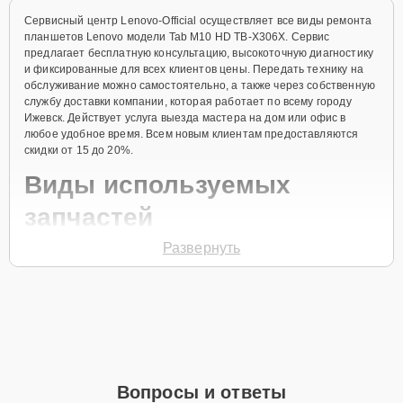
Сервисный центр Lenovo-Official осуществляет все виды ремонта
планшетов Lenovo модели Tab M10 HD TB-X306X. Сервис
предлагает бесплатную консультацию, высокоточную диагностику
и фиксированные для всех клиентов цены. Передать технику на
обслуживание можно самостоятельно, а также через собственную
службу доставки компании, которая работает по всему городу
Ижевск. Действует услуга выезда мастера на дом или офис в
любое удобное время. Всем новым клиентам предоставляются
скидки от 15 до 20%.
Виды используемых
запчастей
Развернуть
Для ремонта планшета модели Tab M10 HD TB-X306X
предлагаются как оригинальные комплектующие бренда Lenovo,
так и качественные аналоги фирменных деталей. Выбор варианта
запчастей или качества аналогичных комплектующих всегда
остается за клиентом.
Как определиться с выбором запчастей:
Если устройство свежей модели и есть планы на
Вопросы и ответы
активное использование устройства дольше