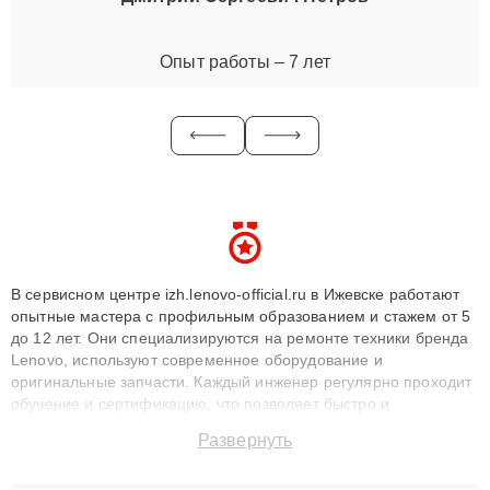
Опыт работы – 7 лет
В сервисном центре izh.lenovo-official.ru в Ижевске работают
опытные мастера с профильным образованием и стажем от 5
до 12 лет. Они специализируются на ремонте техники бренда
Lenovo, используют современное оборудование и
оригинальные запчасти. Каждый инженер регулярно проходит
обучение и сертификацию, что позволяет быстро и
точноdiagnostikировать поломки и восстанавливать технику с
Развернуть
сохранением гарантии до 3 лет. Наши мастера решают
сложные случаи: от замены матриц и материнских плат до