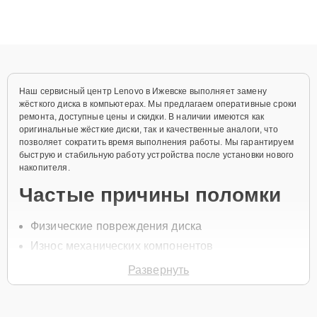
ремонта после залития и восстановления данных. Благодаря
высокой квалификации и ответственному подходу клиенты
получают быстрый, качественный ремонт и понятные
объяснения по результатам диагностики.
Наш сервисный центр Lenovo в Ижевске выполняет замену
жёсткого диска в компьютерах. Мы предлагаем оперативные сроки
ремонта, доступные цены и скидки. В наличии имеются как
оригинальные жёсткие диски, так и качественные аналоги, что
позволяет сократить время выполнения работы. Мы гарантируем
быструю и стабильную работу устройства после установки нового
накопителя.
Частые причины поломки
Физические повреждения диска
Износ механических компонентов
Перепады напряжения в сети
Развернуть
Ошибка файловой системы
Перегрев устройства