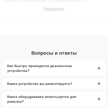
обучение и сертификацию, что позволяет быстро и
точноdiagnostikировать поломки и восстанавливать технику с
Развернуть
сохранением гарантии до 3 лет. Наши мастера решают
сложные случаи: от замены матриц и материнских плат до
ремонта после залития и восстановления данных. Благодаря
высокой квалификации и ответственному подходу клиенты
получают быстрый, качественный ремонт и понятные
объяснения по результатам диагностики.
Вопросы и ответы
Как быстро проводится диагностика
+
устройства?
+
Какие устройства вы ремонтируете?
Какое оборудование используется для
+
ремонта?