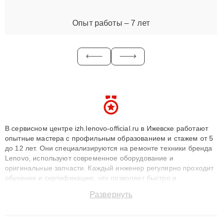
Опыт работы – 7 лет
В сервисном центре izh.lenovo-official.ru в Ижевске работают
опытные мастера с профильным образованием и стажем от 5
до 12 лет. Они специализируются на ремонте техники бренда
Lenovo, используют современное оборудование и
оригинальные запчасти. Каждый инженер регулярно проходит
обучение и сертификацию, что позволяет быстро и
точноdiagnostikировать поломки и восстанавливать технику с
Развернуть
сохранением гарантии до 3 лет. Наши мастера решают
сложные случаи: от замены матриц и материнских плат до
ремонта после залития и восстановления данных. Благодаря