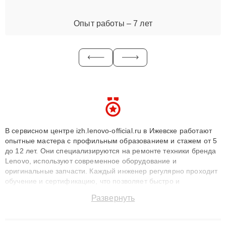
Опыт работы – 7 лет
В сервисном центре izh.lenovo-official.ru в Ижевске работают
опытные мастера с профильным образованием и стажем от 5
до 12 лет. Они специализируются на ремонте техники бренда
Lenovo, используют современное оборудование и
оригинальные запчасти. Каждый инженер регулярно проходит
обучение и сертификацию, что позволяет быстро и
точноdiagnostikировать поломки и восстанавливать технику с
Развернуть
сохранением гарантии до 3 лет. Наши мастера решают
сложные случаи: от замены матриц и материнских плат до
ремонта после залития и восстановления данных. Благодаря