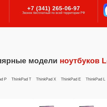
+7 (341) 265-06-97
Звонок бесплатный по всей территории РФ
лярные модели
ноутбуков 
ad P
ThinkPad T
ThinkPad X
ThinkPad E
ThinkPad L