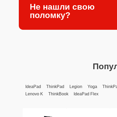
Не нашли свою
поломку?
Попу
IdeaPad
ThinkPad
Legion
Yoga
ThinkP
Lenovo K
ThinkBook
IdeaPad Flex