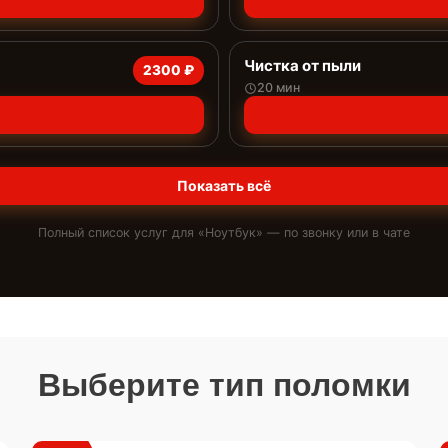
Чистка от пыли
2300 ₽
20 мин
Показать всё
Полный список услуг для «
Ноутбук
» — по звонку или в чате
Выберите тип поломки