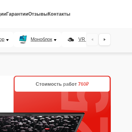
ции
Гарантии
Отзывы
Контакты
25%
ор
Моноблок
VR система
Стоимость работ
760₽