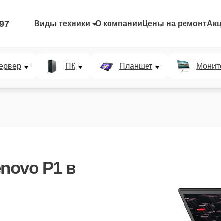
-97
Виды техники
О компании
Цены на ремонт
Ак
ервер
ПК
Планшет
Монит
enovo P1
в