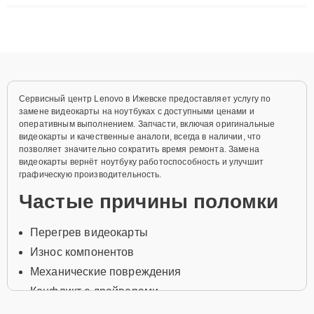
ремонта после залития и восстановления данных. Благодаря
высокой квалификации и ответственному подходу клиенты
получают быстрый, качественный ремонт и понятные
объяснения по результатам диагностики.
Сервисный центр Lenovo в Ижевске предоставляет услугу по
замене видеокарты на ноутбуках с доступными ценами и
оперативным выполнением. Запчасти, включая оригинальные
видеокарты и качественные аналоги, всегда в наличии, что
позволяет значительно сократить время ремонта. Замена
видеокарты вернёт ноутбуку работоспособность и улучшит
графическую производительность.
Частые причины поломки
Перегрев видеокарты
Износ компонентов
Механические повреждения
Конфликт с драйверами
Повреждение чипа видеокарты