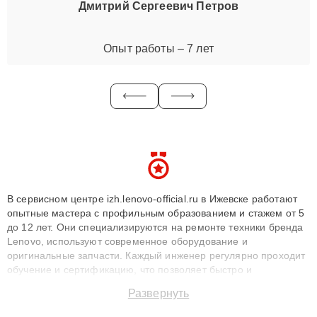
Дмитрий Сергеевич Петров
Опыт работы – 7 лет
В сервисном центре izh.lenovo-official.ru в Ижевске работают
опытные мастера с профильным образованием и стажем от 5
до 12 лет. Они специализируются на ремонте техники бренда
Lenovo, используют современное оборудование и
оригинальные запчасти. Каждый инженер регулярно проходит
обучение и сертификацию, что позволяет быстро и
точноdiagnostikировать поломки и восстанавливать технику с
Развернуть
сохранением гарантии до 3 лет. Наши мастера решают
сложные случаи: от замены матриц и материнских плат до