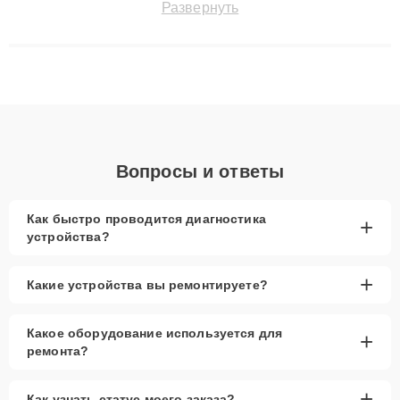
Развернуть
сохранением гарантии до 3 лет. Наши мастера решают
сложные случаи: от замены матриц и материнских плат до
ремонта после залития и восстановления данных. Благодаря
высокой квалификации и ответственному подходу клиенты
получают быстрый, качественный ремонт и понятные
объяснения по результатам диагностики.
Вопросы и ответы
Как быстро проводится диагностика
+
устройства?
+
Какие устройства вы ремонтируете?
Какое оборудование используется для
+
ремонта?
+
Как узнать статус моего заказа?