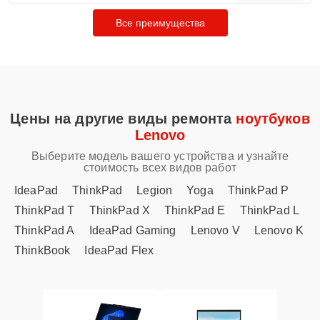
Все преимущества
Цены на другие виды ремонта
ноутбуков
Lenovo
Выберите модель вашего устройства и узнайте
стоимость всех видов работ
IdeaPad
ThinkPad
Legion
Yoga
ThinkPad P
ThinkPad T
ThinkPad X
ThinkPad E
ThinkPad L
ThinkPad A
IdeaPad Gaming
Lenovo V
Lenovo K
ThinkBook
IdeaPad Flex