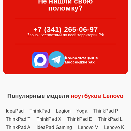
Не нашли свою
поломку?
+7 (341) 265-06-97
Звонок бесплатный по всей территории РФ
Консультация в
мессенджерах
Популярные модели
ноутбуков Lenovo
IdeaPad
ThinkPad
Legion
Yoga
ThinkPad P
ThinkPad T
ThinkPad X
ThinkPad E
ThinkPad L
ThinkPad A
IdeaPad Gaming
Lenovo V
Lenovo K