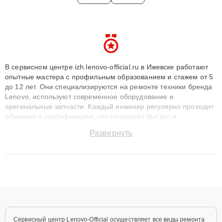
В сервисном центре izh.lenovo-official.ru в Ижевске работают
опытные мастера с профильным образованием и стажем от 5
до 12 лет. Они специализируются на ремонте техники бренда
Lenovo, используют современное оборудование и
оригинальные запчасти. Каждый инженер регулярно проходит
обучение и сертификацию, что позволяет быстро и
точноdiagnostikировать поломки и восстанавливать технику с
Развернуть
сохранением гарантии до 3 лет. Наши мастера решают
сложные случаи: от замены матриц и материнских плат до
ремонта после залития и восстановления данных. Благодаря
высокой квалификации и ответственному подходу клиенты
получают быстрый, качественный ремонт и понятные
объяснения по результатам диагностики.
Сервисный центр Lenovo-Official осуществляет все виды ремонта