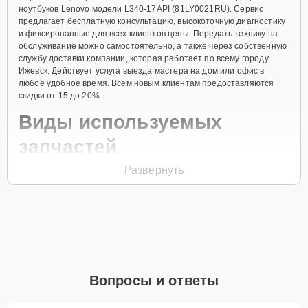
ноутбуков Lenovo модели L340-17API (81LY0021RU). Сервис
предлагает бесплатную консультацию, высокоточную диагностику
и фиксированные для всех клиентов цены. Передать технику на
обслуживание можно самостоятельно, а также через собственную
службу доставки компании, которая работает по всему городу
Ижевск. Действует услуга выезда мастера на дом или офис в
любое удобное время. Всем новым клиентам предоставляются
скидки от 15 до 20%.
Виды используемых
запчастей
Развернуть
Для ремонта ноутбука модели L340-17API (81LY0021RU)
предлагаются как оригинальные комплектующие бренда Lenovo,
так и качественные аналоги фирменных деталей. Выбор варианта
запчастей или качества аналогичных комплектующих всегда
остается за клиентом.
Как определиться с выбором запчастей:
Если устройство свежей модели и есть планы на
Вопросы и ответы
активное использование устройства дольше
года, рекомендуется выбор оригинальных