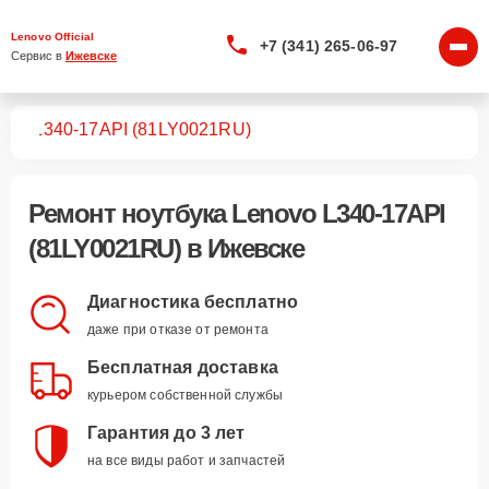
Lenovo Official
+7 (341) 265-06-97
Сервис в 
Ижевске
ков
L340-17API (81LY0021RU)
Ремонт
ноутбука Lenovo L340-17API
(81LY0021RU)
в Ижевске
Диагностика бесплатно
даже при отказе от ремонта
Бесплатная доставка
курьером собственной службы
Гарантия до 3 лет
на все виды работ и запчастей