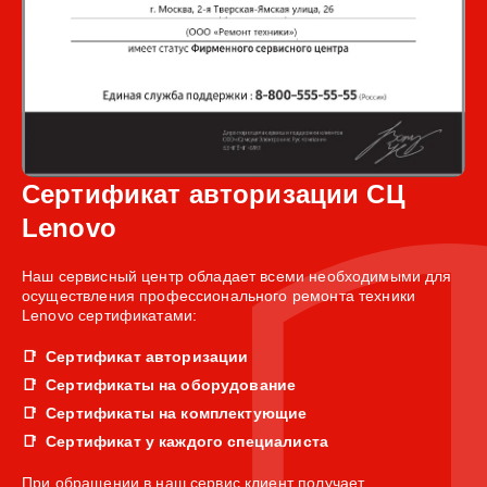
Сертификат авторизации СЦ
Lenovo
Наш сервисный центр обладает всеми необходимыми для
осуществления профессионального ремонта техники
Lenovo сертификатами:
Сертификат авторизации
Сертификаты на оборудование
Сертификаты на комплектующие
Сертификат у каждого специалиста
При обращении в наш сервис клиент получает