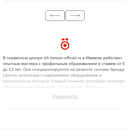
В сервисном центре izh.lenovo-official.ru в Ижевске работают
опытные мастера с профильным образованием и стажем от 5
до 12 лет. Они специализируются на ремонте техники бренда
Lenovo, используют современное оборудование и
оригинальные запчасти. Каждый инженер регулярно проходит
обучение и сертификацию, что позволяет быстро и
точноdiagnostikировать поломки и восстанавливать технику с
Развернуть
сохранением гарантии до 3 лет. Наши мастера решают
сложные случаи: от замены матриц и материнских плат до
ремонта после залития и восстановления данных. Благодаря
высокой квалификации и ответственному подходу клиенты
получают быстрый, качественный ремонт и понятные
объяснения по результатам диагностики.