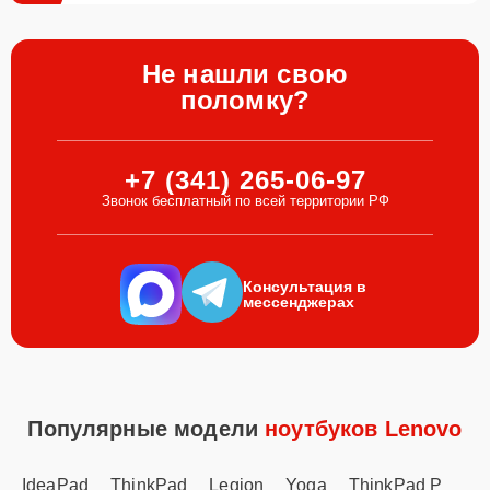
Не нашли свою
поломку?
+7 (341) 265-06-97
Звонок бесплатный по всей территории РФ
Консультация в
мессенджерах
Популярные модели
ноутбуков Lenovo
IdeaPad
ThinkPad
Legion
Yoga
ThinkPad P