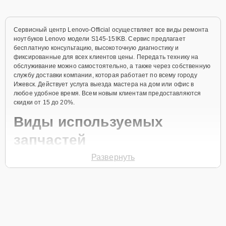
Сервисный центр Lenovo-Official осуществляет все виды ремонта
ноутбуков Lenovo модели S145-15IKB. Сервис предлагает
бесплатную консультацию, высокоточную диагностику и
фиксированные для всех клиентов цены. Передать технику на
обслуживание можно самостоятельно, а также через собственную
службу доставки компании, которая работает по всему городу
Ижевск. Действует услуга выезда мастера на дом или офис в
любое удобное время. Всем новым клиентам предоставляются
скидки от 15 до 20%.
Виды используемых
запчастей
Развернуть
Для ремонта ноутбука модели S145-15IKB предлагаются как
оригинальные комплектующие бренда Lenovo, так и качественные
аналоги фирменных деталей. Выбор варианта запчастей или
качества аналогичных комплектующих всегда остается за
клиентом.
Как определиться с выбором запчастей: