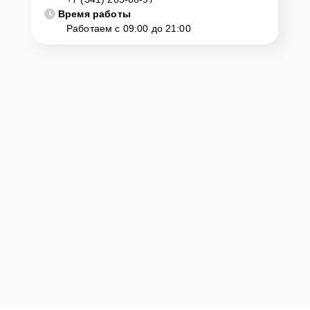
подъехать по адресу: г. Ижевск, ул. К. Маркса, 246.
Время работы
Работаем с 09:00 до 21:00
Ответственность за
технику
Сервисный центр Lenovo-Official несет полную ответственность за
сохранность техники и безопасность личных данных на
ремонтируемых устройствах клиентов, в соответствии с
действующим законодательством Российской Федерации.
Как начать ремонт
Для запуска процесса ремонта ноутбука Lenovo G500 нужно
просто оставить
Заявку на сайте
или позвонить телефону горячей
линии: +7 (341) 265-06-97. Наши специалисты оперативно
проконсультируют по всем необходимым вопросам, запишут на
диагностику, подскажут с вариантами курьерской доставки или
оформят выезд мастера в удобное время и место.