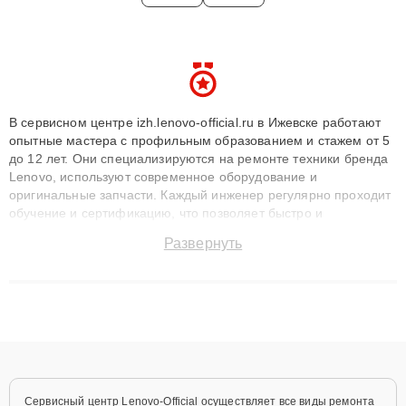
В сервисном центре izh.lenovo-official.ru в Ижевске работают
опытные мастера с профильным образованием и стажем от 5
до 12 лет. Они специализируются на ремонте техники бренда
Lenovo, используют современное оборудование и
оригинальные запчасти. Каждый инженер регулярно проходит
обучение и сертификацию, что позволяет быстро и
точноdiagnostikировать поломки и восстанавливать технику с
Развернуть
сохранением гарантии до 3 лет. Наши мастера решают
сложные случаи: от замены матриц и материнских плат до
ремонта после залития и восстановления данных. Благодаря
высокой квалификации и ответственному подходу клиенты
получают быстрый, качественный ремонт и понятные
объяснения по результатам диагностики.
Сервисный центр Lenovo-Official осуществляет все виды ремонта