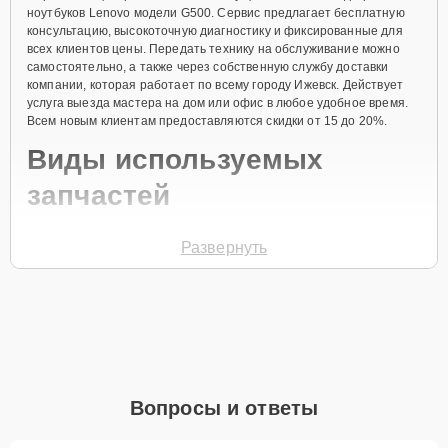
ноутбуков Lenovo модели G500. Сервис предлагает бесплатную
консультацию, высокоточную диагностику и фиксированные для
всех клиентов цены. Передать технику на обслуживание можно
самостоятельно, а также через собственную службу доставки
компании, которая работает по всему городу Ижевск. Действует
услуга выезда мастера на дом или офис в любое удобное время.
Всем новым клиентам предоставляются скидки от 15 до 20%.
Виды используемых
запчастей
Для ремонта ноутбука модели G500 предлагаются как
Развернуть
оригинальные комплектующие бренда Lenovo, так и качественные
аналоги фирменных деталей. Выбор варианта запчастей или
качества аналогичных комплектующих всегда остается за
клиентом.
Как определиться с выбором запчастей:
Если устройство свежей модели и есть планы на
активное использование устройства дольше
Вопросы и ответы
года, рекомендуется выбор оригинальных
запчастей.