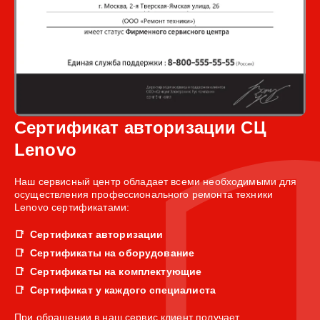
Сертификат авторизации СЦ
Lenovo
Наш сервисный центр обладает всеми необходимыми для
осуществления профессионального ремонта техники
Lenovo сертификатами:
Сертификат авторизации
Сертификаты на оборудование
Сертификаты на комплектующие
Сертификат у каждого специалиста
При обращении в наш сервис клиент получает