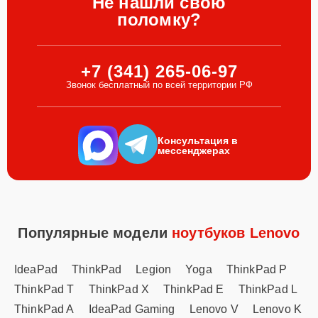
Не нашли свою
поломку?
+7 (341) 265-06-97
Звонок бесплатный по всей территории РФ
Консультация в
мессенджерах
Популярные модели
ноутбуков Lenovo
IdeaPad
ThinkPad
Legion
Yoga
ThinkPad P
ThinkPad T
ThinkPad X
ThinkPad E
ThinkPad L
ThinkPad A
IdeaPad Gaming
Lenovo V
Lenovo K