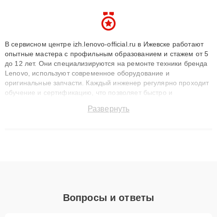
В сервисном центре izh.lenovo-official.ru в Ижевске работают
опытные мастера с профильным образованием и стажем от 5
до 12 лет. Они специализируются на ремонте техники бренда
Lenovo, используют современное оборудование и
оригинальные запчасти. Каждый инженер регулярно проходит
обучение и сертификацию, что позволяет быстро и
точноdiagnostikировать поломки и восстанавливать технику с
Развернуть
сохранением гарантии до 3 лет. Наши мастера решают
сложные случаи: от замены матриц и материнских плат до
ремонта после залития и восстановления данных. Благодаря
высокой квалификации и ответственному подходу клиенты
получают быстрый, качественный ремонт и понятные
объяснения по результатам диагностики.
Вопросы и ответы