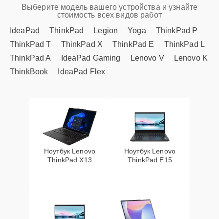
Выберите модель вашего устройства и узнайте
стоимость всех видов работ
IdeaPad
ThinkPad
Legion
Yoga
ThinkPad P
ThinkPad T
ThinkPad X
ThinkPad E
ThinkPad L
ThinkPad A
IdeaPad Gaming
Lenovo V
Lenovo K
ThinkBook
IdeaPad Flex
Ноутбук Lenovo
Ноутбук Lenovo
ThinkPad X13
ThinkPad E15