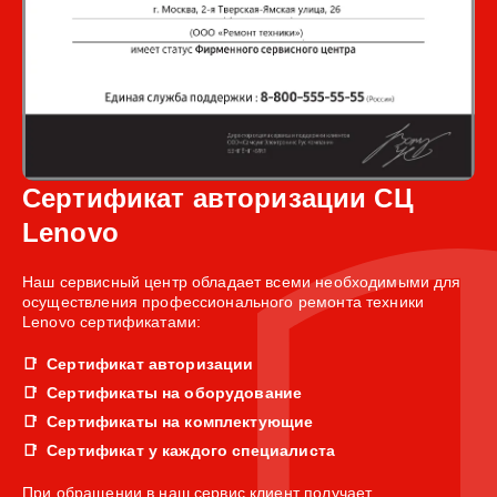
Сертификат авторизации СЦ
Lenovo
Наш сервисный центр обладает всеми необходимыми для
осуществления профессионального ремонта техники
Lenovo сертификатами:
Сертификат авторизации
Сертификаты на оборудование
Сертификаты на комплектующие
Сертификат у каждого специалиста
При обращении в наш сервис клиент получает