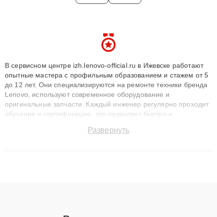
В сервисном центре izh.lenovo-official.ru в Ижевске работают
опытные мастера с профильным образованием и стажем от 5
до 12 лет. Они специализируются на ремонте техники бренда
Lenovo, используют современное оборудование и
оригинальные запчасти. Каждый инженер регулярно проходит
обучение и сертификацию, что позволяет быстро и
точноdiagnostikировать поломки и восстанавливать технику с
Развернуть
сохранением гарантии до 3 лет. Наши мастера решают
сложные случаи: от замены матриц и материнских плат до
ремонта после залития и восстановления данных. Благодаря
высокой квалификации и ответственному подходу клиенты
получают быстрый, качественный ремонт и понятные
объяснения по результатам диагностики.