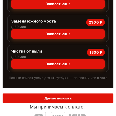
Записаться
Замена южного моста
2300 ₽
30 мин
Записаться
Чистка от пыли
1330 ₽
30 мин
Записаться
Полный список услуг для «
Ноутбук
» — по звонку или в чате
Другая поломка
Мы принимаем к оплате: