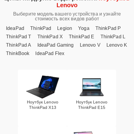
Lenovo
Выберите модель вашего устройства и узнайте
стоимость всех видов работ
IdeaPad
ThinkPad
Legion
Yoga
ThinkPad P
ThinkPad T
ThinkPad X
ThinkPad E
ThinkPad L
ThinkPad A
IdeaPad Gaming
Lenovo V
Lenovo K
ThinkBook
IdeaPad Flex
Ноутбук Lenovo
Ноутбук Lenovo
ThinkPad X13
ThinkPad E15