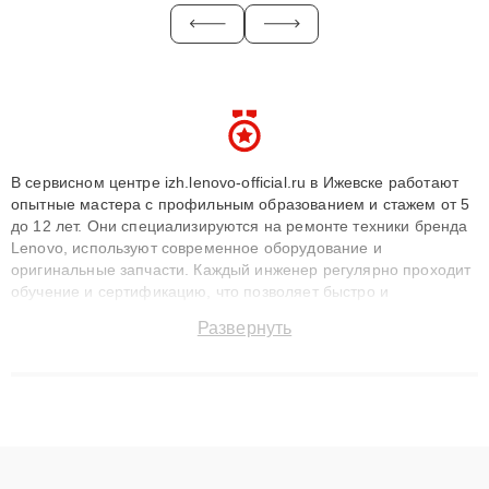
В сервисном центре izh.lenovo-official.ru в Ижевске работают
опытные мастера с профильным образованием и стажем от 5
до 12 лет. Они специализируются на ремонте техники бренда
Lenovo, используют современное оборудование и
оригинальные запчасти. Каждый инженер регулярно проходит
обучение и сертификацию, что позволяет быстро и
точноdiagnostikировать поломки и восстанавливать технику с
Развернуть
сохранением гарантии до 3 лет. Наши мастера решают
сложные случаи: от замены матриц и материнских плат до
ремонта после залития и восстановления данных. Благодаря
высокой квалификации и ответственному подходу клиенты
получают быстрый, качественный ремонт и понятные
объяснения по результатам диагностики.