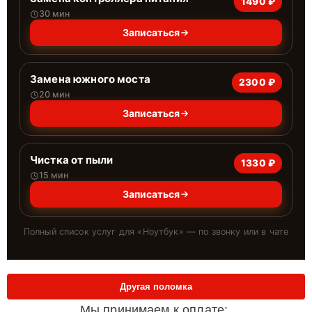
1490 ₽
30 мин
Записаться
Замена южного моста
2300 ₽
20 мин
Записаться
Чистка от пыли
1330 ₽
15 мин
Записаться
Полный список услуг для «
Ноутбук
» — по звонку или в чате
Другая поломка
Мы принимаем к оплате: