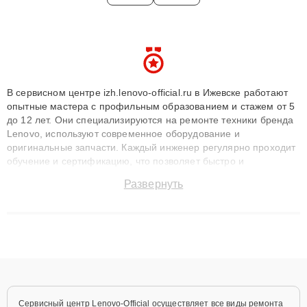
В сервисном центре izh.lenovo-official.ru в Ижевске работают
опытные мастера с профильным образованием и стажем от 5
до 12 лет. Они специализируются на ремонте техники бренда
Lenovo, используют современное оборудование и
оригинальные запчасти. Каждый инженер регулярно проходит
обучение и сертификацию, что позволяет быстро и
точноdiagnostikировать поломки и восстанавливать технику с
Развернуть
сохранением гарантии до 3 лет. Наши мастера решают
сложные случаи: от замены матриц и материнских плат до
ремонта после залития и восстановления данных. Благодаря
высокой квалификации и ответственному подходу клиенты
получают быстрый, качественный ремонт и понятные
объяснения по результатам диагностики.
Сервисный центр Lenovo-Official осуществляет все виды ремонта