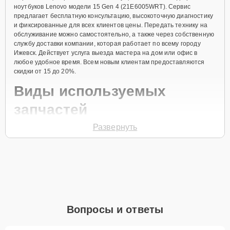
ноутбуков Lenovo модели 15 Gen 4 (21E6005WRT). Сервис
предлагает бесплатную консультацию, высокоточную диагностику
и фиксированные для всех клиентов цены. Передать технику на
обслуживание можно самостоятельно, а также через собственную
службу доставки компании, которая работает по всему городу
Ижевск. Действует услуга выезда мастера на дом или офис в
любое удобное время. Всем новым клиентам предоставляются
скидки от 15 до 20%.
Виды используемых
запчастей
Развернуть
Для ремонта ноутбука модели 15 Gen 4 (21E6005WRT)
предлагаются как оригинальные комплектующие бренда Lenovo,
так и качественные аналоги фирменных деталей. Выбор варианта
запчастей или качества аналогичных комплектующих всегда
остается за клиентом.
Как определиться с выбором запчастей:
Если устройство свежей модели и есть планы на
Вопросы и ответы
активное использование устройства дольше
года, рекомендуется выбор оригинальных