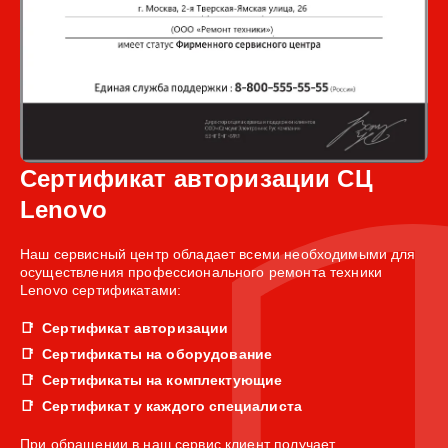
Сертификат авторизации СЦ
Lenovo
Наш сервисный центр обладает всеми необходимыми для
осуществления профессионального ремонта техники
Lenovo сертификатами:
Сертификат авторизации
Сертификаты на оборудование
Сертификаты на комплектующие
Сертификат у каждого специалиста
При обращении в наш сервис клиент получает