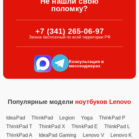
Не нашли свою
поломку?
+7 (341) 265-06-97
Звонок бесплатный по всей территории РФ
Консультация в
мессенджерах
Популярные модели
ноутбуков Lenovo
IdeaPad
ThinkPad
Legion
Yoga
ThinkPad P
ThinkPad T
ThinkPad X
ThinkPad E
ThinkPad L
ThinkPad A
IdeaPad Gaming
Lenovo V
Lenovo K