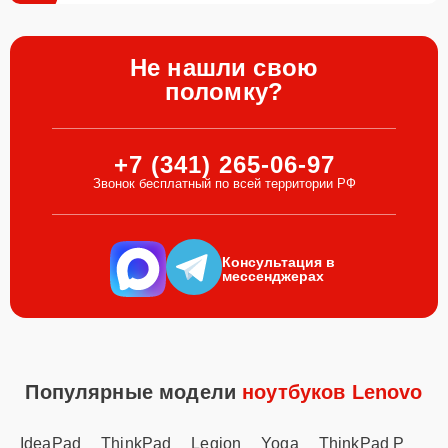
Не нашли свою
поломку?
+7 (341) 265-06-97
Звонок бесплатный по всей территории РФ
Консультация в
мессенджерах
Популярные модели
ноутбуков Lenovo
IdeaPad
ThinkPad
Legion
Yoga
ThinkPad P