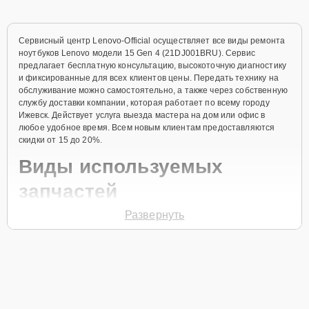
Сервисный центр Lenovo-Official осуществляет все виды ремонта
ноутбуков Lenovo модели 15 Gen 4 (21DJ001BRU). Сервис
предлагает бесплатную консультацию, высокоточную диагностику
и фиксированные для всех клиентов цены. Передать технику на
обслуживание можно самостоятельно, а также через собственную
службу доставки компании, которая работает по всему городу
Ижевск. Действует услуга выезда мастера на дом или офис в
любое удобное время. Всем новым клиентам предоставляются
скидки от 15 до 20%.
Виды используемых
запчастей
Развернуть
Для ремонта ноутбука модели 15 Gen 4 (21DJ001BRU)
предлагаются как оригинальные комплектующие бренда Lenovo,
так и качественные аналоги фирменных деталей. Выбор варианта
запчастей или качества аналогичных комплектующих всегда
остается за клиентом.
Как определиться с выбором запчастей: