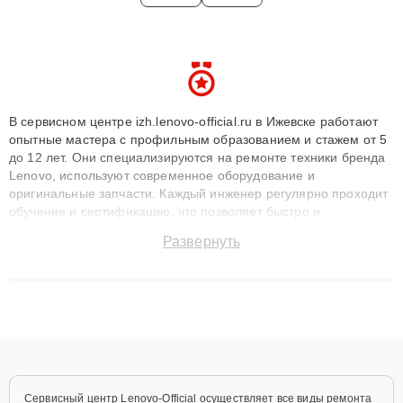
В сервисном центре izh.lenovo-official.ru в Ижевске работают
опытные мастера с профильным образованием и стажем от 5
до 12 лет. Они специализируются на ремонте техники бренда
Lenovo, используют современное оборудование и
оригинальные запчасти. Каждый инженер регулярно проходит
обучение и сертификацию, что позволяет быстро и
точноdiagnostikировать поломки и восстанавливать технику с
Развернуть
сохранением гарантии до 3 лет. Наши мастера решают
сложные случаи: от замены матриц и материнских плат до
ремонта после залития и восстановления данных. Благодаря
высокой квалификации и ответственному подходу клиенты
получают быстрый, качественный ремонт и понятные
объяснения по результатам диагностики.
Сервисный центр Lenovo-Official осуществляет все виды ремонта