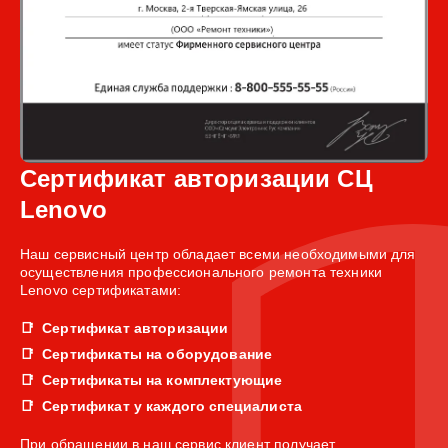
Сертификат авторизации СЦ
Lenovo
Наш сервисный центр обладает всеми необходимыми для
осуществления профессионального ремонта техники
Lenovo сертификатами:
Сертификат авторизации
Сертификаты на оборудование
Сертификаты на комплектующие
Сертификат у каждого специалиста
При обращении в наш сервис клиент получает