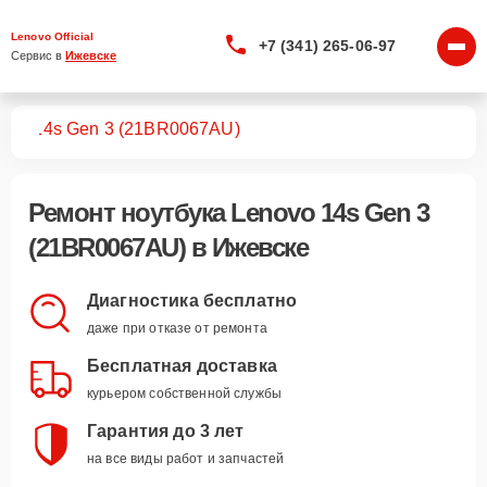
Lenovo Official
+7 (341) 265-06-97
Сервис в 
Ижевске
ков
14s Gen 3 (21BR0067AU)
Ремонт
ноутбука Lenovo 14s Gen 3
(21BR0067AU)
в Ижевске
Диагностика бесплатно
даже при отказе от ремонта
Бесплатная доставка
курьером собственной службы
Гарантия до 3 лет
на все виды работ и запчастей