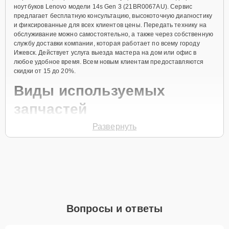
ноутбуков Lenovo модели 14s Gen 3 (21BR0067AU). Сервис
предлагает бесплатную консультацию, высокоточную диагностику
и фиксированные для всех клиентов цены. Передать технику на
обслуживание можно самостоятельно, а также через собственную
службу доставки компании, которая работает по всему городу
Ижевск. Действует услуга выезда мастера на дом или офис в
любое удобное время. Всем новым клиентам предоставляются
скидки от 15 до 20%.
Виды используемых
запчастей
Развернуть
Для ремонта ноутбука модели 14s Gen 3 (21BR0067AU)
предлагаются как оригинальные комплектующие бренда Lenovo,
так и качественные аналоги фирменных деталей. Выбор варианта
запчастей или качества аналогичных комплектующих всегда
остается за клиентом.
Как определиться с выбором запчастей:
Если устройство свежей модели и есть планы на
Вопросы и ответы
активное использование устройства дольше
года, рекомендуется выбор оригинальных