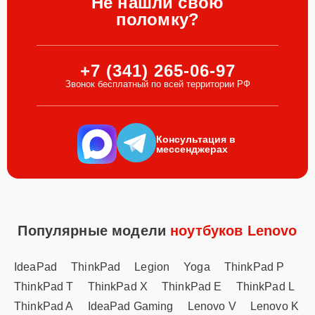
Не нашли свою
поломку?
+7 (341) 265-06-97
Звонок бесплатный по всей территории РФ
Консультация в
мессенджерах
Популярные модели
ноутбуков Lenovo
IdeaPad
ThinkPad
Legion
Yoga
ThinkPad P
ThinkPad T
ThinkPad X
ThinkPad E
ThinkPad L
ThinkPad A
IdeaPad Gaming
Lenovo V
Lenovo K