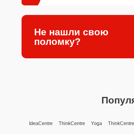
Не нашли свою
поломку?
Попул
IdeaCentre
ThinkCentre
Yoga
ThinkCentr