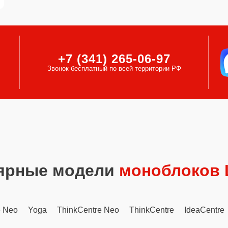
+7 (341) 265-06-97
Звонок бесплатный по всей территории РФ
ярные модели
моноблоков 
e Neo
Yoga
ThinkCentre Neo
ThinkCentre
IdeaCentre