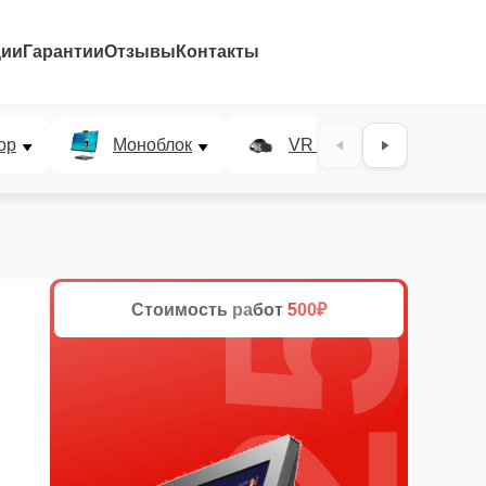
ции
Гарантии
Отзывы
Контакты
25%
ор
Моноблок
VR система
Стоимость работ
500₽