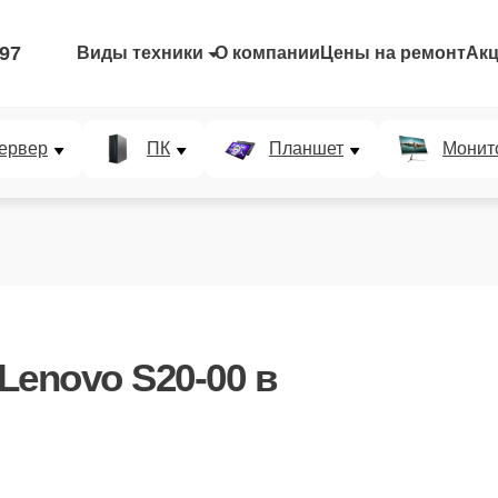
-97
Виды техники
О компании
Цены на ремонт
Ак
ервер
ПК
Планшет
Монит
Lenovo S20-00
в