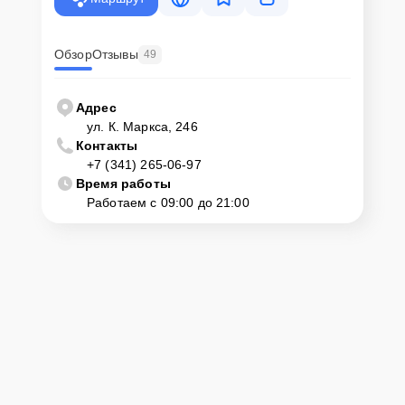
доставку или услугу выезда мастера. Специалист приедет в
удобное место и время, проведет тщательную диагностику и при
наличии оборудования осуществит оперативный ремонт.
Обзор
Отзывы
49
Как приехать в сервисный
центр
Адрес
ул. К. Маркса, 246
Контакты
Клиент может самостоятельно привезти устройство на
+7 (341) 265-06-97
диагностику и ремонт. Для этого нужно позвонить по телефону
горячей линии или оставить заявку, согласовать удобное время и
Время работы
подъехать по адресу: г. Ижевск, ул. К. Маркса, 246.
Работаем с 09:00 до 21:00
Ответственность за
технику
Сервисный центр Lenovo-Official несет полную ответственность за
сохранность техники и безопасность личных данных на
ремонтируемых устройствах клиентов, в соответствии с
действующим законодательством Российской Федерации.
Как начать ремонт