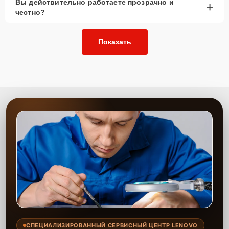
Вы действительно работаете прозрачно и
+
честно?
Позвонить по телефону горячей линии или
запросить обратный звонок через Форму заявки
для быстрого уточнения деталей.
Показать
Привезти устройство в ближайший центр или
передать аппарат курьеру службы доставки,
дождаться результатов диагностики и принять
решение.
Дождаться оповещения о готовности и забрать
устройство самостоятельно или воспользоваться
курьерской доставкой.
При необходимости клиент может воспользоваться услугой
вызова мастера для проведения диагностики и ремонта в
желаемом месте и удобное время.
Какие предоставляются
гарантии
Каждому клиенту предоставляется гарантия сервиса, которая
распространяется на все виды ремонта, а также на все
СПЕЦИАЛИЗИРОВАННЫЙ СЕРВИСНЫЙ ЦЕНТР LENOVO