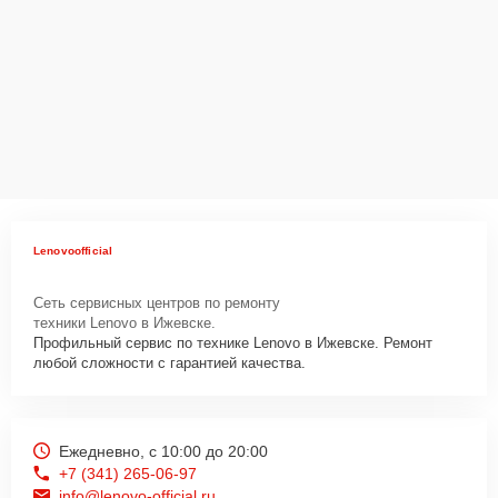
Для запуска процесса ремонта моноблока Lenovo IdeaCentre
510S-23ISU нужно просто оставить
Заявку на сайте
или позвонить
телефону горячей линии: +7 (341) 265-06-97. Наши специалисты
оперативно проконсультируют по всем необходимым вопросам,
запишут на диагностику, подскажут с вариантами курьерской
доставки или оформят выезд мастера в удобное время и место.
Lenovoofficial
Сеть сервисных центров по ремонту
техники Lenovo в Ижевске.
Профильный сервис по технике Lenovo в Ижевске. Ремонт
любой сложности с гарантией качества.
Ежедневно, с 10:00 до 20:00
+7 (341) 265-06-97
info@lenovo-official.ru