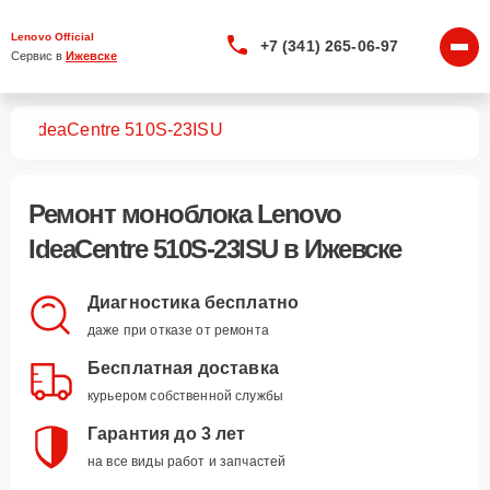
Lenovo Official
+7 (341) 265-06-97
Сервис в 
Ижевске
ков
IdeaCentre 510S-23ISU
Ремонт
моноблока Lenovo
IdeaCentre 510S-23ISU
в Ижевске
Диагностика бесплатно
даже при отказе от ремонта
Бесплатная доставка
курьером собственной службы
Гарантия до 3 лет
на все виды работ и запчастей