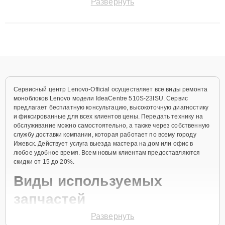
Развернуть
сохранением гарантии до 3 лет. Наши мастера решают
сложные случаи: от замены матриц и материнских плат до
ремонта после залития и восстановления данных. Благодаря
высокой квалификации и ответственному подходу клиенты
получают быстрый, качественный ремонт и понятные
объяснения по результатам диагностики.
Сервисный центр Lenovo-Official осуществляет все виды ремонта
моноблоков Lenovo модели IdeaCentre 510S-23ISU. Сервис
предлагает бесплатную консультацию, высокоточную диагностику
и фиксированные для всех клиентов цены. Передать технику на
обслуживание можно самостоятельно, а также через собственную
службу доставки компании, которая работает по всему городу
Ижевск. Действует услуга выезда мастера на дом или офис в
любое удобное время. Всем новым клиентам предоставляются
скидки от 15 до 20%.
Виды используемых
запчастей
Развернуть
Для ремонта моноблока модели IdeaCentre 510S-23ISU