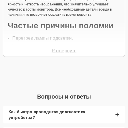
яркость и чёткость изображения, что значительно улучшает
качество работы монитора. Все необходимые детали всегда в
наличии, что позволяет сократить время ремонта.
Частые причины поломки
Перегрев лампы подсветки.
Неправильная эксплуатация монитора.
Развернуть
Износ элементов подсветки.
Перепады напряжения.
Механические повреждения корпуса.
Для начала ремонта позвоните по телефону +7 (341) 265-06-97
или оставьте
Заявку на сайте
. Специалист службы поддержки
свяжется с вами в течение минуты для уточнения всех вопросов и
Вопросы и ответы
записи на диагностику и обслуживание.
Главные особенности
Как быстро проводится диагностика
+
сервиса
устройства?