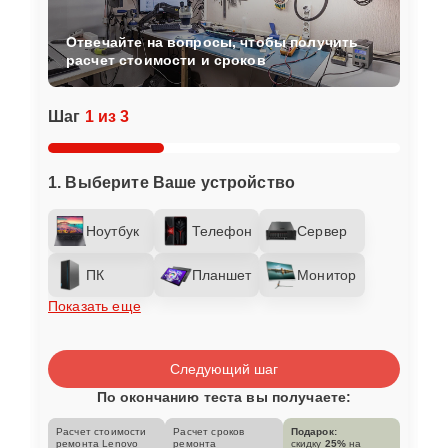
Отвечайте на вопросы, чтобы получить
расчет стоимости и сроков
Шаг
1 из 3
1. Выберите Ваше устройство
Ноутбук
Телефон
Сервер
ПК
Планшет
Монитор
Показать еще
Следующий шаг
По окончанию теста вы получаете:
Расчет стоимости
Расчет сроков
Подарок:
ремонта Lenovo
ремонта
скидку
25%
на