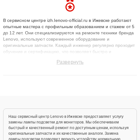
В сервисном центре izh.lenovo-official.ru в Ижевске работают
опытные мастера с профильным образованием и стажем от 5
до 12 лет. Они специализируются на ремонте техники бренда
Lenovo, используют современное оборудование и
оригинальные запчасти. Каждый инженер регулярно проходит
обучение и сертификацию, что позволяет быстро и
точноdiagnostikировать поломки и восстанавливать технику с
Развернуть
сохранением гарантии до 3 лет. Наши мастера решают
сложные случаи: от замены матриц и материнских плат до
ремонта после залития и восстановления данных. Благодаря
высокой квалификации и ответственному подходу клиенты
получают быстрый, качественный ремонт и понятные
объяснения по результатам диагностики.
Наш сервисный центр Lenovo в Ижевске предоставляет услугу
замены лампы подсветки для мониторов. Мы обеспечиваем
быстрый и качественный ремонт по доступным ценам, используя
оригинальные запчасти и их качественные аналоги. Замена
лампы подсветки позволяет вернуть устройству нормальную