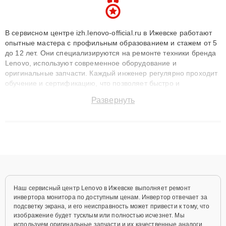
В сервисном центре izh.lenovo-official.ru в Ижевске работают
опытные мастера с профильным образованием и стажем от 5
до 12 лет. Они специализируются на ремонте техники бренда
Lenovo, используют современное оборудование и
оригинальные запчасти. Каждый инженер регулярно проходит
обучение и сертификацию, что позволяет быстро и
точноdiagnostikировать поломки и восстанавливать технику с
Развернуть
сохранением гарантии до 3 лет. Наши мастера решают
сложные случаи: от замены матриц и материнских плат до
ремонта после залития и восстановления данных. Благодаря
высокой квалификации и ответственному подходу клиенты
получают быстрый, качественный ремонт и понятные
объяснения по результатам диагностики.
Наш сервисный центр Lenovo в Ижевске выполняет ремонт
инвертора монитора по доступным ценам. Инвертор отвечает за
подсветку экрана, и его неисправность может привести к тому, что
изображение будет тусклым или полностью исчезнет. Мы
используем оригинальные запчасти и их качественные аналоги