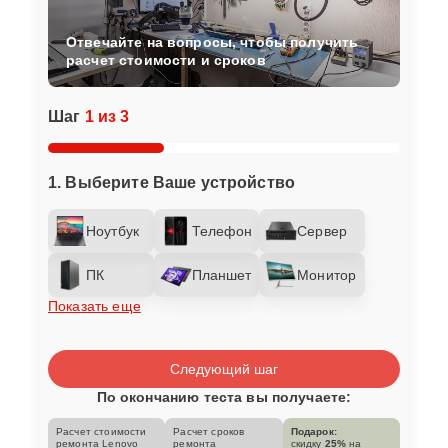
Отвечайте на вопросы, чтобы получить
расчет стоимости и сроков
Шаг
1 из 3
1. Выберите Ваше устройство
Ноутбук
Телефон
Сервер
ПК
Планшет
Монитор
Показать еще
Следующий шаг
По окончанию теста вы получаете:
Расчет стоимости
Расчет сроков
Подарок:
ремонта Lenovo
ремонта
скидку
25%
на