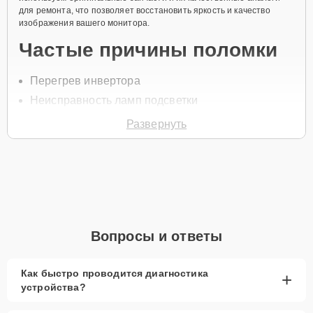
для ремонта, что позволяет восстановить яркость и качество
изображения вашего монитора.
Частые причины поломки
Перегрев инвертора
Неисправность ламп подсветки
Короткое замыкание
Развернуть
Износ компонентов
Проблемы с питанием
Для ремонта инвертора свяжитесь с нами по телефону +7 (341)
265-06-97 или оставьте
Заявку на сайте
. Специалист свяжется с
вами в течение одной минуты для уточнения всех вопросов и
записи на диагностику и ремонт.
Вопросы и ответы
Главные особенности
сервиса
Как быстро проводится диагностика
+
устройства?
Низкие цены и скидки
— выгодные цены и