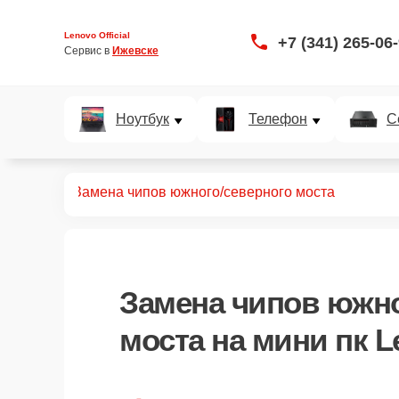
Lenovo Official
+7 (341) 265-06
Сервис в 
Ижевске
Ноутбук
Телефон
С
т мини пк
Замена чипов южного/северного моста
Замена чипов южно
моста
на мини пк L