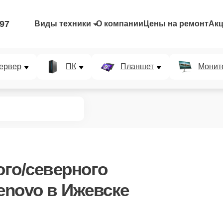
-97
Виды техники
О компании
Цены на ремонт
Ак
ервер
ПК
Планшет
Монит
го/северного
enovo в Ижевске