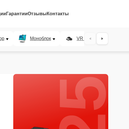
ции
Гарантии
Отзывы
Контакты
25%
ор
Моноблок
VR система