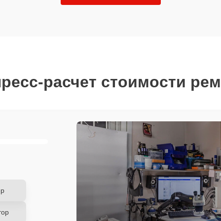
ресс-расчет стоимости ре
ер
тор