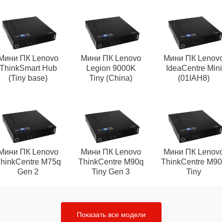
Мини ПК Lenovo
Мини ПК Lenovo
Мини ПК Lenov
ThinkSmart Hub
Legion 9000K
IdeaCentre Mini
(Tiny base)
Tiny (China)
(01IAH8)
Мини ПК Lenovo
Мини ПК Lenovo
Мини ПК Lenov
hinkCentre M75q
ThinkCentre M90q
ThinkCentre M9
Gen 2
Tiny Gen 3
Tiny
Показать все модели