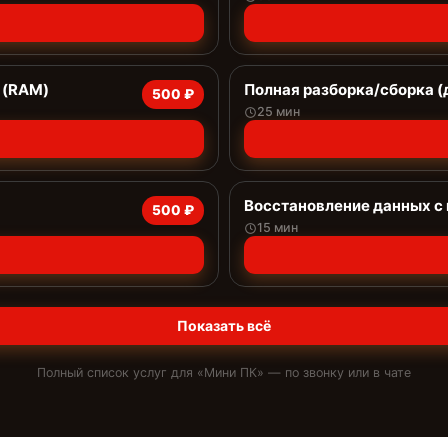
 (RAM)
Полная разборка/сборка (
500 ₽
25 мин
Восстановление данных с
500 ₽
15 мин
Показать всё
Полный список услуг для «
Мини ПК
» — по звонку или в чате