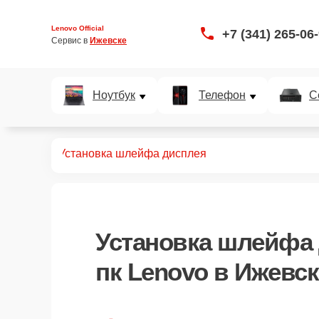
Lenovo Official
+7 (341) 265-06
Сервис в 
Ижевске
Ноутбук
Телефон
С
т мини пк
Установка шлейфа дисплея
Установка шлейфа
пк Lenovo в Ижевск