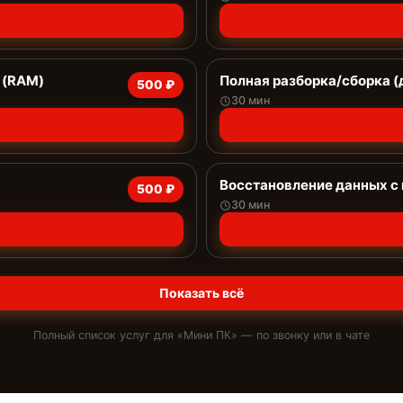
 (RAM)
Полная разборка/сборка (
500 ₽
30 мин
Восстановление данных с
500 ₽
30 мин
Показать всё
Полный список услуг для «
Мини ПК
» — по звонку или в чате