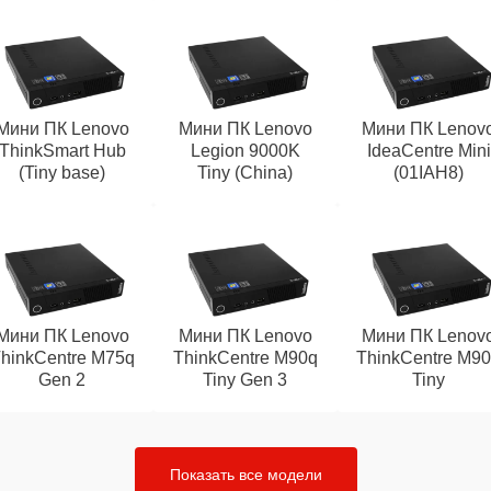
Мини ПК Lenovo
Мини ПК Lenovo
Мини ПК Lenov
ThinkSmart Hub
Legion 9000K
IdeaCentre Mini
(Tiny base)
Tiny (China)
(01IAH8)
Мини ПК Lenovo
Мини ПК Lenovo
Мини ПК Lenov
hinkCentre M75q
ThinkCentre M90q
ThinkCentre M9
Gen 2
Tiny Gen 3
Tiny
Показать все модели