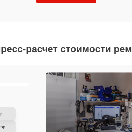
ресс-расчет стоимости ре
ер
тор