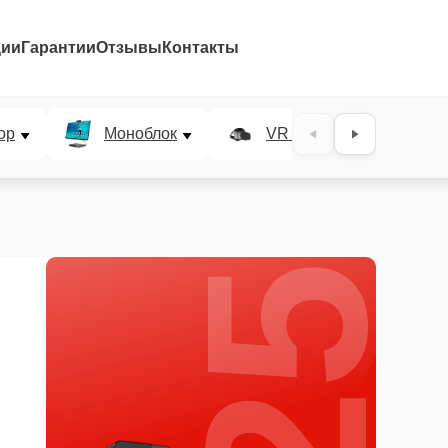
ции
Гарантии
Отзывы
Контакты
25%
ор
Моноблок
VR система