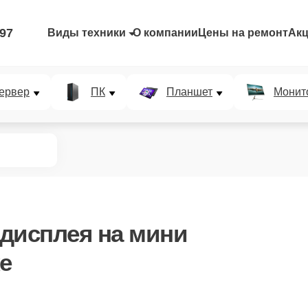
-97
Виды техники
О компании
Цены на ремонт
Ак
ервер
ПК
Планшет
Монит
 дисплея
на мини
е