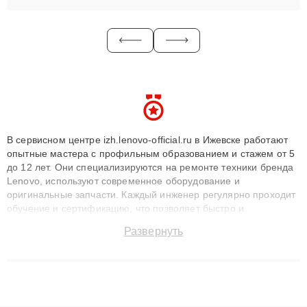
В сервисном центре izh.lenovo-official.ru в Ижевске работают
опытные мастера с профильным образованием и стажем от 5
до 12 лет. Они специализируются на ремонте техники бренда
Lenovo, используют современное оборудование и
оригинальные запчасти. Каждый инженер регулярно проходит
обучение и сертификацию, что позволяет быстро и
точноdiagnostikировать поломки и восстанавливать технику с
Развернуть
сохранением гарантии до 3 лет. Наши мастера решают
сложные случаи: от замены матриц и материнских плат до
ремонта после залития и восстановления данных. Благодаря
высокой квалификации и ответственному подходу клиенты
получают быстрый, качественный ремонт и понятные
объяснения по результатам диагностики.