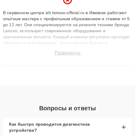
В сервисном центре izh.lenovo-official.ru в Ижевске работают
опытные мастера с профильным образованием и стажем от 5
до 12 лет. Они специализируются на ремонте техники бренда
Lenovo, используют современное оборудование и
оригинальные запчасти. Каждый инженер регулярно проходит
обучение и сертификацию, что позволяет быстро и
точноdiagnostikировать поломки и восстанавливать технику с
Развернуть
сохранением гарантии до 3 лет. Наши мастера решают
сложные случаи: от замены матриц и материнских плат до
ремонта после залития и восстановления данных. Благодаря
высокой квалификации и ответственному подходу клиенты
получают быстрый, качественный ремонт и понятные
объяснения по результатам диагностики.
Вопросы и ответы
Как быстро проводится диагностика
+
устройства?